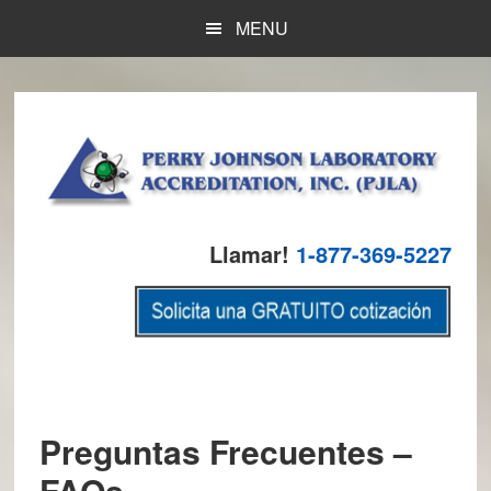
Skip
Skip
Skip
MENU
to
to
to
main
primary
footer
content
sidebar
Llamar!
1-877-369-5227
Preguntas Frecuentes –
FAQs