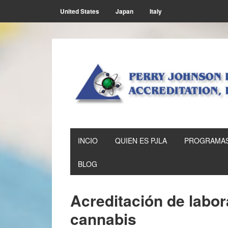
Skip
Skip
Skip
Skip
United States
Japan
Italy
to
to
to
to
primary
main
primary
footer
navigation
content
sidebar
INCIO
QUIEN ES PJLA
PROGRAMAS
BLOG
Acreditación de labor
cannabis