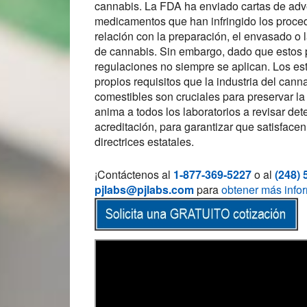
cannabis. La FDA ha enviado cartas de adve
medicamentos que han infringido los proced
relación con la preparación, el envasado o
de cannabis. Sin embargo, dado que estos p
regulaciones no siempre se aplican. Los es
propios requisitos que la industria del can
comestibles son cruciales para preservar l
anima a todos los laboratorios a revisar dete
acreditación, para garantizar que satisface
directrices estatales.
¡Contáctenos al
1-877-369-5227
o al
(248) 
pjlabs@pjlabs.com
para
obtener más infor