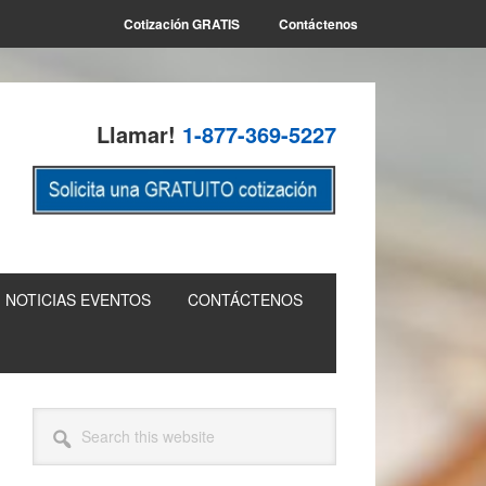
Cotización GRATIS
Contáctenos
Llamar!
1-877-369-5227
NOTICIAS EVENTOS
CONTÁCTENOS
Primary
Search
this
Sidebar
website