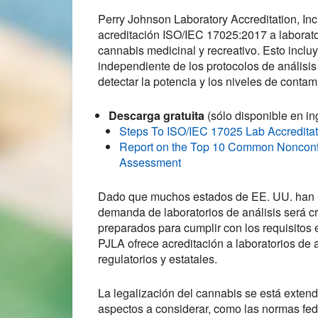
Perry Johnson Laboratory Accreditation, Inc.
acreditación ISO/IEC 17025:2017 a laborato
cannabis medicinal y recreativo. Esto inclu
independiente de los protocolos de análisis
detectar la potencia y los niveles de conta
Descarga gratuita
(sólo disponible en in
Steps To ISO/IEC 17025 Lab Accreditat
Report on the Top 10 Common Nonconfo
Assessment
Dado que muchos estados de EE. UU. han le
demanda de laboratorios de análisis será cru
preparados para cumplir con los requisitos e
PJLA ofrece acreditación a laboratorios de 
regulatorios y estatales.
La legalización del cannabis se está exte
aspectos a considerar, como las normas fed