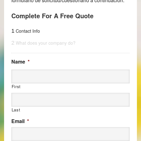
formulario de solicitud/cuestionario a continuación.
Complete For A Free Quote
1
Contact Info
2
What does your company do?
Name
*
First
Last
Email
*