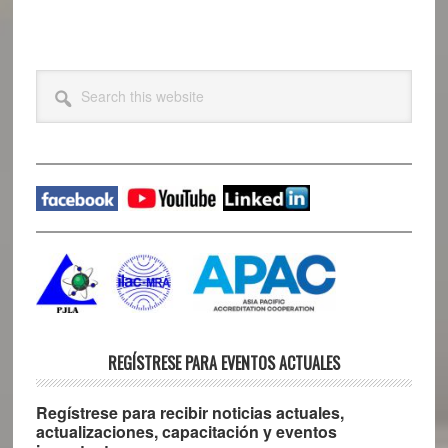
Primary
Search
this
Sidebar
website
REGÍSTRESE PARA EVENTOS ACTUALES
Regístrese para recibir noticias actuales,
actualizaciones, capacitación y eventos