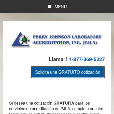
Skip
Skip
Skip
MENU
to
to
to
main
primary
footer
content
sidebar
Llamar!
1-877-369-5227
Si desea una cotización
GRATUITA
para los
servicios de acreditación de PJLA, complete nuestro